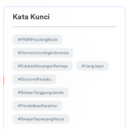
Kata Kunci
#PKBMPiwulangBecik
#HomeschoolingIndonesia
#EdukasiKeuanganRemaja
#UangJajan
#EkonomiPerilaku
#BelajarTanggungJawab
#PendidikanKarakter
#BelajarSepanjangHayat