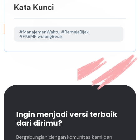
Kata Kunci
#ManajemenWaktu #RemajaBijak
#PKBMPiwulangBecik
Ingin menjadi versi terbaik
dari dirimu?
Bergabunglah dengan komunitas kami dan