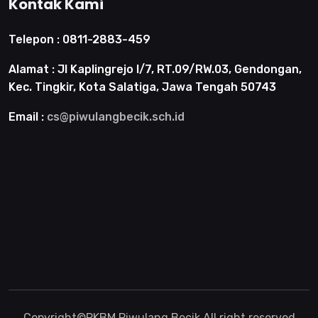
Kontak Kami
Telepon :
0811-2883-459
Alamat :
Jl Kaplingrejo I/7, RT.09/RW.03, Gendongan,
Kec. Tingkir, Kota Salatiga, Jawa Tengah 50743
Email :
cs@piwulangbecik.sch.id
Copyright©
PKBM Piwulang Becik
.All right reserved